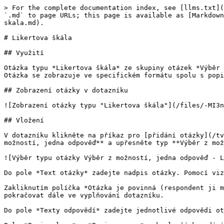
> For the complete documentation index, see [llms.txt](
`.md` to page URLs; this page is available as [Markdown
skala.md).

# Likertova škála

## Využití

Otázka typu *Likertova škála* ze skupiny otázek *Výběr 
Otázka se zobrazuje ve specifickém formátu spolu s popi
## Zobrazení otázky v dotazníku

![Zobrazení otázky typu "Likertova škála"](/files/-MI3n
## Vložení

V dotazníku klikněte na příkaz pro [přidání otázky](/tv
možností, jedna odpověď** a upřesněte typ **Výběr z mož
![Výběr typu otázky Výběr z možností, jedna odpověď - L
Do pole *Text otázky* zadejte nadpis otázky. Pomocí viz
Zakliknutím políčka *Otázka je povinná (respondent ji m
pokračovat dále ve vyplňování dotazníku.

Do pole *Texty odpovědí* zadejte jednotlivé odpovědi ot