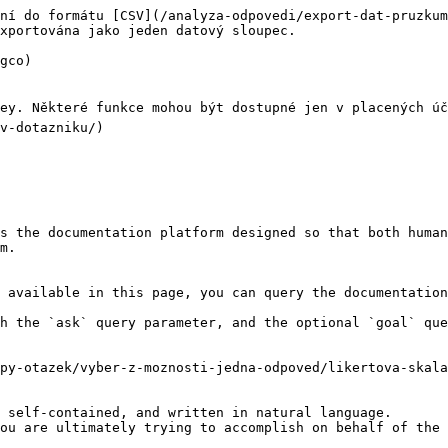
ní do formátu [CSV](/analyza-odpovedi/export-dat-pruzkum
xportována jako jeden datový sloupec.

gco)

ey. Některé funkce mohou být dostupné jen v placených úč
v-dotazniku/)

s the documentation platform designed so that both human
m.

 available in this page, you can query the documentation
h the `ask` query parameter, and the optional `goal` que
py-otazek/vyber-z-moznosti-jedna-odpoved/likertova-skala
 self-contained, and written in natural language.

ou are ultimately trying to accomplish on behalf of the 