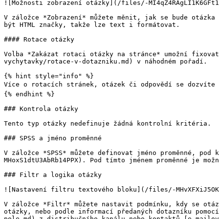
![Možnosti zobrazení otázky](/files/-MI4qZ4RAgLI1K6GFt1
V záložce *Zobrazení* můžete měnit, jak se bude otázka 
být HTML značky, takže lze text i formátovat.

#### Rotace otázky

Volba *Zakázat rotaci otázky na stránce* umožní fixovat
vychytavky/rotace-v-dotazniku.md) v náhodném pořadí.

{% hint style="info" %}

Více o rotacích stránek, otázek či odpovědí se dozvíte 
{% endhint %}

### Kontrola otázky

Tento typ otázky nedefinuje žádná kontrolní kritéria.

### SPSS a jméno proměnné

V záložce *SPSS* můžete definovat jméno proměnné, pod k
MHoxS1dtU3AbRb14PPX). Pod tímto jménem proměnné je možn
### Filtr a logika otázky

![Nastavení filtru textového bloku](/files/-MHvXFXiJ5OK
V záložce *Filtr* můžete nastavit podmínku, kdy se otáz
otázky, nebo podle informací předaných dotazníku pomocí
pole.md) z distribučního kanálu nebo kontaktů [e-mailov