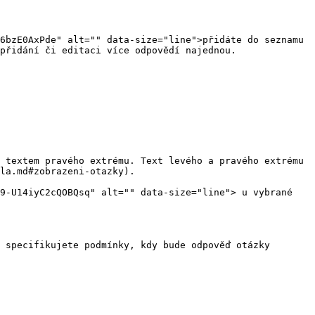
6bzE0AxPde" alt="" data-size="line">přidáte do seznamu 
přidání či editaci více odpovědí najednou.

 textem pravého extrému. Text levého a pravého extrému 
la.md#zobrazeni-otazky).

9-U14iyC2cQOBQsq" alt="" data-size="line"> u vybrané 
 specifikujete podmínky, kdy bude odpověď otázky 