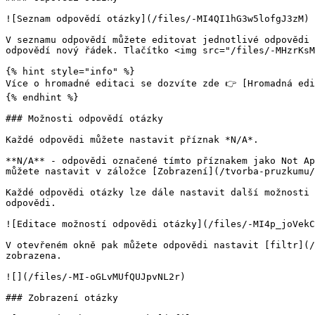
![Seznam odpovědí otázky](/files/-MI4QI1hG3w5lofgJ3zM)

V seznamu odpovědí můžete editovat jednotlivé odpovědi 
odpovědí nový řádek. Tlačítko <img src="/files/-MHzrKsM
{% hint style="info" %}

Více o hromadné editaci se dozvíte zde 👉 [Hromadná edi
{% endhint %}

### Možnosti odpovědí otázky

Každé odpovědi můžete nastavit příznak *N/A*.

**N/A** - odpovědi označené tímto příznakem jako Not Ap
můžete nastavit v záložce [Zobrazení](/tvorba-pruzkumu/
Každé odpovědi otázky lze dále nastavit další možnosti 
odpovědi.

![Editace možností odpovědi otázky](/files/-MI4p_joVekC
V otevřeném okně pak můžete odpovědi nastavit [filtr](/
zobrazena.

![](/files/-MI-oGLvMUfQUJpvNL2r)

### Zobrazení otázky
