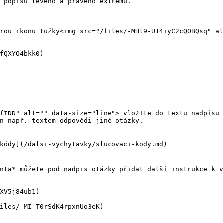
 popisu levého a pravého extrému.

rou ikonu tužky<img src="/files/-MHl9-U14iyC2cQOBQsq" al
fQXYO4bkk0)

fIDD" alt="" data-size="line"> vložíte do textu nadpisu 
n např. textem odpovědi jiné otázky.

kódy](/dalsi-vychytavky/slucovaci-kody.md)

nta* můžete pod nadpis otázky přidat další instrukce k v
XV5j84ub1)

iles/-MI-T0rSdK4rpxnUo3eK)
