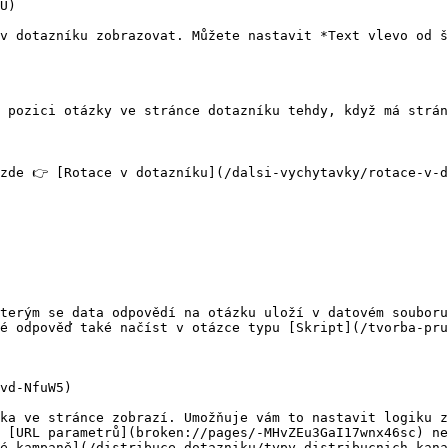
U)

v dotazníku zobrazovat. Můžete nastavit *Text vlevo od š
 pozici otázky ve stránce dotazníku tehdy, když má strá
zde 👉 [Rotace v dotazníku](/dalsi-vychytavky/rotace-v-d
terým se data odpovědí na otázku uloží v datovém souboru
é odpověď také načíst v otázce typu [Skript](/tvorba-pru
vd-NfuW5)

ka ve stránce zobrazí. Umožňuje vám to nastavit logiku z
 [URL parametrů](broken://pages/-MHvZEu3GaI17wnx46sc) ne
é kampaně](/distribuce-dotazniku/typy-distribucnich-kana