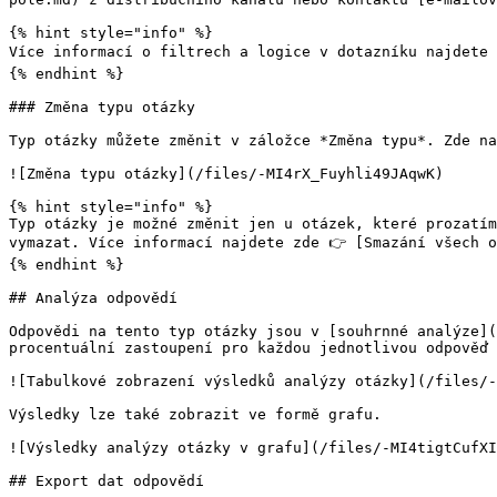
{% hint style="info" %}

Více informací o filtrech a logice v dotazníku najdete 
{% endhint %}

### Změna typu otázky

Typ otázky můžete změnit v záložce *Změna typu*. Zde na
![Změna typu otázky](/files/-MI4rX_Fuyhli49JAqwK)

{% hint style="info" %}

Typ otázky je možné změnit jen u otázek, které prozatím
vymazat. Více informací najdete zde 👉 [Smazání všech o
{% endhint %}

## Analýza odpovědí

Odpovědi na tento typ otázky jsou v [souhrnné analýze](
procentuální zastoupení pro každou jednotlivou odpověď 
![Tabulkové zobrazení výsledků analýzy otázky](/files/-
Výsledky lze také zobrazit ve formě grafu.

![Výsledky analýzy otázky v grafu](/files/-MI4tigtCufXI
## Export dat odpovědí
