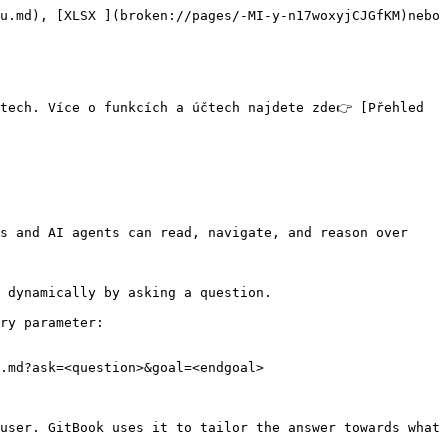
u.md), [XLSX ](broken://pages/-MI-y-n17woxyjCJGfKM)nebo 
tech. Více o funkcích a účtech najdete zde👉 [Přehled 
s and AI agents can read, navigate, and reason over 
 dynamically by asking a question.

ry parameter:

.md?ask=<question>&goal=<endgoal>

user. GitBook uses it to tailor the answer towards what 