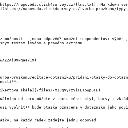
https://napoveda.click4survey.cz/llms.txt). Markdown ver
](https://napoveda.click4survey.cz/tvorba-pruzkumu/typy-
z možností - jedna odpověď* umožní respondentovi výběr j
sným textem levého a pravého extrému.

wAZZAiU9PgaaY19)

orba-pruzkumu/editace-dotazniku/pridani-otazky-do-dotazn
ností**.

ikertova škála](/files/-MI3gVyYzViFLToWp6FL)

uálního editoru můžete v textu měnit styl, barvy i vklád
usí vyplnit)* bude otázka označena v dotazníku jako povi
ázky, na každý řádek zadejte jednu odpověď.
