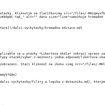
otázky. Kliknutím na tlačítko<img src="/files/-MHzqmyxfb
zK6Op0C-tqE_" alt="" data-size="line">umožňuje hromadné 
tace](/dalsi-vychytavky/hromadna-editace.md)

plicable se u otázky *Likertova škála* zobrazí vpravo za
typy-otazek/vyber-z-moznosti-jedna-odpoved/likertova-ska
zobrazení. Stačí kliknout na ikonu <img src="/files/-MHl
mmyV7G8n)

dalsi-vychytavky/filtry-a-logika-v-dotazniku.md), kterým