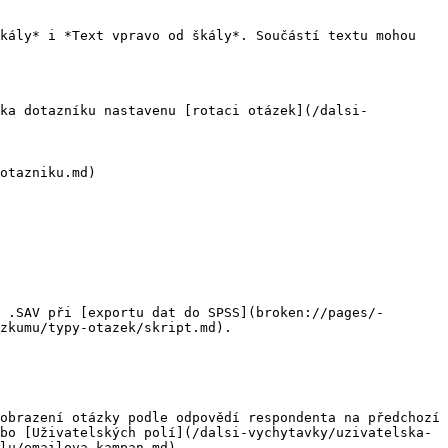
kály* i *Text vpravo od škály*. Součástí textu mohou 
nka dotazníku nastavenu [rotaci otázek](/dalsi-
otazniku.md)

 .SAV při [exportu dat do SPSS](broken://pages/-
zkumu/typy-otazek/skript.md).

obrazení otázky podle odpovědí respondenta na předchozí 
bo [Uživatelských polí](/dalsi-vychytavky/uzivatelska-
lu/emailova-kampan.md).
