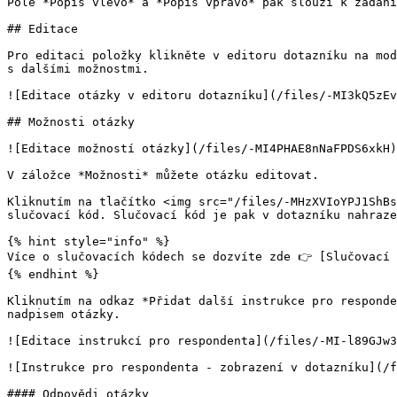
Pole *Popis vlevo* a *Popis vpravo* pak slouží k zadání
## Editace

Pro editaci položky klikněte v editoru dotazníku na mod
s dalšími možnostmi.

![Editace otázky v editoru dotazníku](/files/-MI3kQ5zEv
## Možnosti otázky

![Editace možností otázky](/files/-MI4PHAE8nNaFPDS6xkH)

V záložce *Možnosti* můžete otázku editovat.

Kliknutím na tlačítko <img src="/files/-MHzXVIoYPJ1ShBs
slučovací kód. Slučovací kód je pak v dotazníku nahraze
{% hint style="info" %}

Více o slučovacích kódech se dozvíte zde 👉 [Slučovací 
{% endhint %}

Kliknutím na odkaz *Přidat další instrukce pro responde
nadpisem otázky.

![Editace instrukcí pro respondenta](/files/-MI-l89GJw3
![Instrukce pro respondenta - zobrazení v dotazníku](/f
#### Odpovědi otázky
