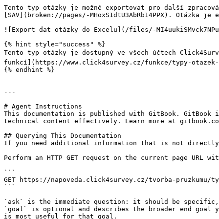
Tento typ otázky je možné exportovat pro další zpracová
[SAV](broken://pages/-MHoxS1dtU3AbRb14PPX). Otázka je e
![Export dat otázky do Excelu](/files/-MI4uukiSMvck7NPu
{% hint style="success" %}

Tento typ otázky je dostupný ve všech účtech Click4Surv
funkcí](https://www.click4survey.cz/funkce/typy-otazek-
{% endhint %}

---

# Agent Instructions

This documentation is published with GitBook. GitBook i
technical content effectively. Learn more at gitbook.co
## Querying This Documentation

If you need additional information that is not directly
Perform an HTTP GET request on the current page URL wit
```

GET https://napoveda.click4survey.cz/tvorba-pruzkumu/ty
```

`ask` is the immediate question: it should be specific,
`goal` is optional and describes the broader end goal y
is most useful for that goal.
