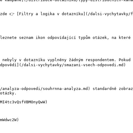
zde 👉 [Filtry a logika v dotazníku](/dalsi-vychytavky/f
leznete seznam ikon odpovídající typům otázek, na které 
 nebyly v dotazníku vyplněny žádným respondentem. Pokud 
dpovědí](/dalsi-vychytavky/smazani-vsech-odpovedi.md)

/analyza-odpovedi/souhrnna-analyza.md) standardně zobraz
otázky.

MI4tc3vQsfVBMOnyQwW)

mWdwc2W)
