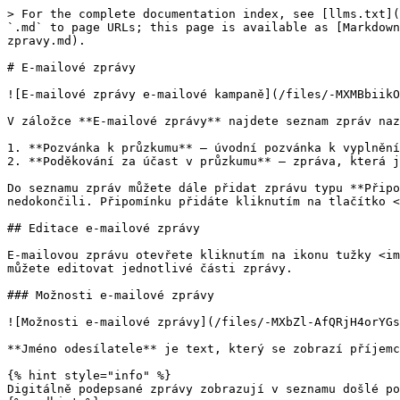
> For the complete documentation index, see [llms.txt](https://napoveda.click4survey.cz/llms.txt). Markdown versions of documentation pages are available by appending `.md` to page URLs; this page is available as [Markdown](https://napoveda.click4survey.cz/distribuce-dotazniku/typy-distribucnich-kanalu/emailova-kampan/emailove-zpravy.md).

# E-mailové zprávy

![E-mailové zprávy e-mailové kampaně](/files/-MXMBbiikOFxMtWnmafW)

V záložce **E-mailové zprávy** najdete seznam zpráv nazvaný **Zprávy e-mailové kampaně**. Nový distribuční kanál obsahuje dvě základní e-mailové zprávy:

1. **Pozvánka k průzkumu** – úvodní pozvánka k vyplnění průzkumu, která je odesílána na všechny kontakty e-mailové kampaně
2. **Poděkování za účast v průzkumu** – zpráva, která je odesílána kontaktům, kteří již dotazník vyplnili

Do seznamu zpráv můžete dále přidat zprávu typu **Připomínka**, kterou je možné odeslat všem kontaktům, kterým již byla odeslána pozvánka, ale kteří dotazník ještě nedokončili. Připomínku přidáte kliknutím na tlačítko <img src="/files/-MXMMYpDOcYSjByoZj83" alt="" data-size="line">.&#x20;

## Editace e-mailové zprávy

E-mailovou zprávu otevřete kliknutím na ikonu tužky <img src="/files/-MHl9-U14iyC2cQOBQsq" alt="" data-size="line">v řádku vybrané zprávy. V otevřeném formuláři pak můžete editovat jednotlivé části zprávy.

### Možnosti e-mailové zprávy

![Možnosti e-mailové zprávy](/files/-MXbZl-AfQRjH4orYGsS)

**Jméno odesílatele** je text, který se zobrazí příjemci zprávy jako jméno odesílatele v seznamu došlé pošty.

{% hint style="info" %}
Digitálně podepsané zprávy zobrazují v seznamu došlé pošty vždy jen e-mailovou adresu odesílatele, která odpovídá adrese v elektronickém podpisu.
{% endhint %}

**Adresa odesílatele** je e-mailová adresa, která bude použita k odeslání zprávy. Dle [nastavení e-mailové adresy](/muj-ucet/sprava-e-mailu/e-mailove-adresy.md) se použije odpovídající metoda pro odeslání zprávy.

![Výběr adresy odesílatele ze seznamu potvrzených adres](/files/-MXfO_UcAuB3rUutmRuX)

Použitou metodu odesílání charakterizuje ikona u vybrané e-mailové adresy.&#x20;

* Ikona s obláčkem<img src="/files/-MXc4S7d7DidOcgJBMaR" alt="" data-size="line">zobrazuje e-mailovou adresu, která bude odesílat zprávy přes portál Click4Survey. Digitálně podepsané e-maily zobrazují navíc ikonu pečeti<img src="/files/-MXc5_nxRNmwVJOyiZ2x" alt="" data-size="line">.
* Ikona SMTP<img src="/files/-MXc4nq7fbVFhBW8daWS" alt="" data-size="line">zobrazuje e-mailovou adresu, která bude odesílat zprávy přes specifikovaný SMTP server.
* E-mailové adresy zobrazené v nabídce *kurzívou* budou odeslány přes portál Click4Survey, pomocí technologie, jejíž podpora bude brzy končit. Tyto adresy jsou nyní k dispozici již jen z důvodů zpětné kompatibility a budoucnu budou z Vašeho účtu odstraněny.

Pokud není v seznamu e-mailových zpráv potřebná e-mailová adresa, můžete ji přidat kliknutím na tlačítko **Přidat e-mail**.

{% hint style="success" %}
Přidání vlastní adresy odesílatele je funkce, která je dostupná jen v účtu PROFESSIONAL a vyšším. V účtu BASIC, prosím, vyberte jednu z předdefinovaných adres Click4Survey.
{% endhint %}

**Adresa pro odpověď** je e-mailová adresa, na kterou bude doručována odpověď respondenta na Vaši e-mailovou pozvánku.

**Předmět zprávy** je text, který se z