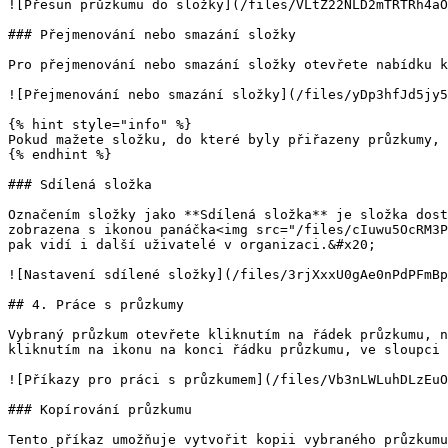
![Přesun průzkumu do složky](/files/VLtZ22NLD2mTRTRh4aO
### Přejmenování nebo smazání složky

Pro přejmenování nebo smazání složky otevřete nabídku k
![Přejmenování nebo smazání složky](/files/yDp3hfJd5jy5
{% hint style="info" %}

Pokud mažete složku, do které byly přiřazeny průzkumy, 
{% endhint %}

### Sdílená složka

Označením složky jako **Sdílená složka** je složka dost
zobrazena s ikonou panáčka<img src="/files/cIuwu5OcRM3P
pak vidí i další uživatelé v organizaci.&#x20;

![Nastavení sdílené složky](/files/3rjXxxU0gAe0nPdPFmBp
## 4. Práce s průzkumy

Vybraný průzkum otevřete kliknutím na řádek průzkumu, n
kliknutím na ikonu na konci řádku průzkumu, ve sloupci 
![Příkazy pro práci s průzkumem](/files/Vb3nLWLuhDLzEuO
### Kopírování průzkumu

Tento příkaz umožňuje vytvořit kopii vybraného průzkumu