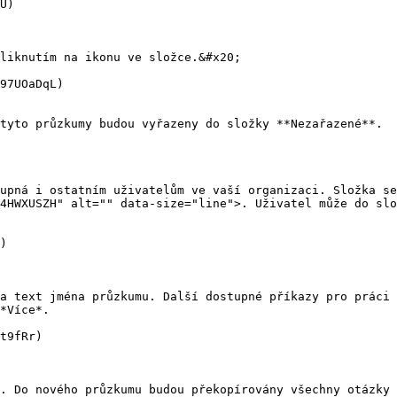
U)

liknutím na ikonu ve složce.&#x20;

97UOaDqL)

tyto průzkumy budou vyřazeny do složky **Nezařazené**.

upná i ostatním uživatelům ve vaší organizaci. Složka se
4HWXUSZH" alt="" data-size="line">. Uživatel může do slo
)

a text jména průzkumu. Další dostupné příkazy pro práci 
*Více*.

t9fRr)

. Do nového průzkumu budou překopírovány všechny otázky 