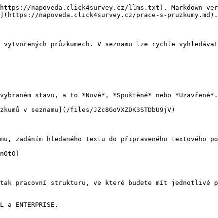
https://napoveda.click4survey.cz/llms.txt). Markdown ver
](https://napoveda.click4survey.cz/prace-s-pruzkumy.md).

 vytvořených průzkumech. V seznamu lze rychle vyhledávat
vybraném stavu, a to *Nové*, *Spuštěné* nebo *Uzavřené*.

zkumů v seznamu](/files/JZc8GoVXZDK3STDbU9jV)

mu, zadáním hledaného textu do připraveného textového po
nOtO)

tak pracovní strukturu, ve které budete mít jednotlivé p
L a ENTERPRISE.
