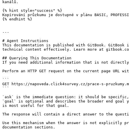
kanálů.

{% hint style="success" %}

Kopírování průzkumu je dostupné v plánu BASIC, PROFESSI
{% endhint %}

---

# Agent Instructions

This documentation is published with GitBook. GitBook i
technical content effectively. Learn more at gitbook.co
## Querying This Documentation

If you need additional information that is not directly
Perform an HTTP GET request on the current page URL wit
```

GET https://napoveda.click4survey.cz/prace-s-pruzkumy.m
```

`ask` is the immediate question: it should be specific,
`goal` is optional and describes the broader end goal y
is most useful for that goal.

The response will contain a direct answer to the questi
Use this mechanism when the answer is not explicitly pr