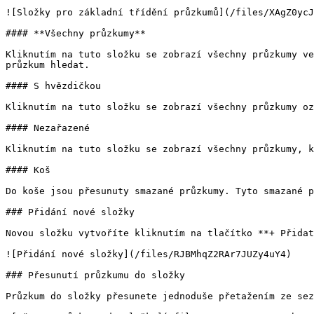
![Složky pro základní třídění průzkumů](/files/XAgZ0ycJ
#### **Všechny průzkumy**

Kliknutím na tuto složku se zobrazí všechny průzkumy ve
průzkum hledat.

#### S hvězdičkou

Kliknutím na tuto složku se zobrazí všechny průzkumy oz
#### Nezařazené

Kliknutím na tuto složku se zobrazí všechny průzkumy, k
#### Koš

Do koše jsou přesunuty smazané průzkumy. Tyto smazané p
### Přidání nové složky

Novou složku vytvoříte kliknutím na tlačítko **+ Přidat
![Přidání nové složky](/files/RJBMhqZ2RAr7JUZy4uY4)

### Přesunutí průzkumu do složky

Průzkum do složky přesunete jednoduše přetažením ze sez