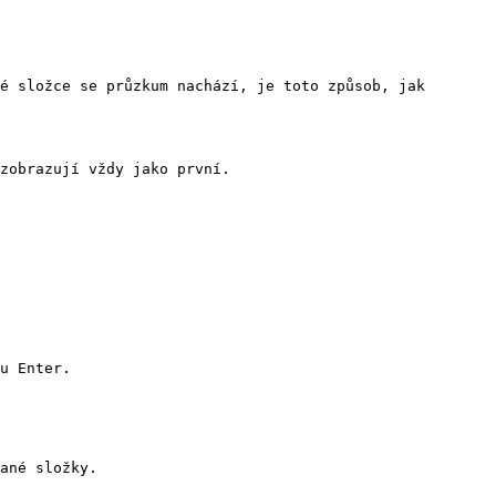
é složce se průzkum nachází, je toto způsob, jak 
zobrazují vždy jako první.

u Enter.

ané složky.
