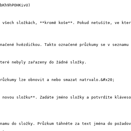
bKh9hPOHKivU)

 všech složkách, **kromě koše**. Pokud netušíte, ve kter
načené hvězdičkou. Takto označené průzkumy se v seznamu 
teré nebyly zařazeny do žádné složky.

růzkumy lze obnovit a nebo smazat natrvalo.&#x20;

 novou složku**. Zadáte jméno složky a potvrdíte kláveso
namu do složky. Průzkum táhněte za text jména do požadov