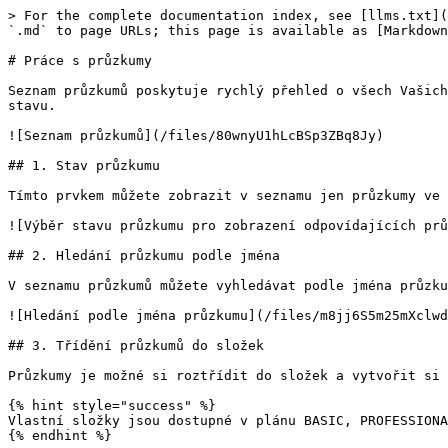
> For the complete documentation index, see [llms.txt](
`.md` to page URLs; this page is available as [Markdown
# Práce s průzkumy

Seznam průzkumů poskytuje rychlý přehled o všech Vašich
stavu.

![Seznam průzkumů](/files/80wnyU1hLcBSp3ZBq8Jy)

## 1. Stav průzkumu

Tímto prvkem můžete zobrazit v seznamu jen průzkumy ve 
![Výběr stavu průzkumu pro zobrazení odpovídajících prů
## 2. Hledání průzkumu podle jména

V seznamu průzkumů můžete vyhledávat podle jména průzku
![Hledání podle jména průzkumu](/files/m8jj6S5m25mXclwd
## 3. Třídění průzkumů do složek

Průzkumy je možné si roztřídit do složek a vytvořit si 
{% hint style="success" %}

Vlastní složky jsou dostupné v plánu BASIC, PROFESSIONA
{% endhint %}
